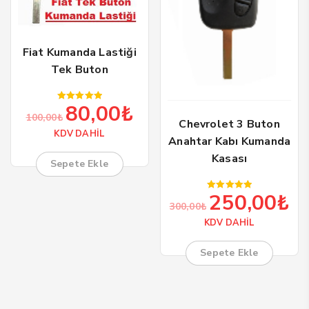
Fiat Kumanda Lastiği
Tek Buton
80,00
₺
5 üzerinden
Orijinal
Şu
100,00
₺
5.00
Chevrolet 3 Buton
oy aldı
fiyat:
andaki
KDV DAHİL
Anahtar Kabı Kumanda
100,00₺.
fiyat:
Kasası
80,00₺.
Sepete Ekle
250,00
₺
5 üzerinden
Orijinal
Şu
300,00
₺
5.00
oy aldı
fiyat:
and
KDV DAHİL
300,00₺.
fiya
250
Sepete Ekle