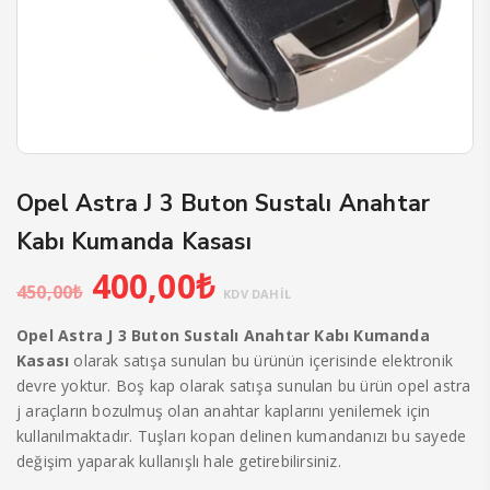
Opel Astra J 3 Buton Sustalı Anahtar
Kabı Kumanda Kasası
Orijinal
Şu
400,00
₺
450,00
₺
fiyat:
andaki
KDV DAHİL
450,00₺.
fiyat:
Opel Astra J 3 Buton Sustalı Anahtar Kabı Kumanda
400,00₺.
Kasası
olarak satışa sunulan bu ürünün içerisinde elektronik
devre yoktur. Boş kap olarak satışa sunulan bu ürün opel astra
j araçların bozulmuş olan anahtar kaplarını yenilemek için
kullanılmaktadır. Tuşları kopan delinen kumandanızı bu sayede
değişim yaparak kullanışlı hale getirebilirsiniz.