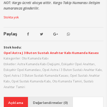
NOT: Kargo ücreti alıcıya aittir. Kargo Takip Numarası iletişim
numaranıza gönderilir.
Stokta yok
Paylaş
Stok kodu:
Opel Astra J 3 Buton Sustalı Anahtar Kabı Kumanda Kasası
Kategoriler:
Oto Kumanda Kabı
Etiketler:
,
,
Astra Kumanda Kabı Değişimi
Eskişehir Opel Anahtarı
,
,
Eskişehir Opel Kumandası
Opel Astra J 3 Buton Sustalı Anahtar Kabı
,
Opel Astra J 3 Buton Sustalı Kumanda Kasası
Opel Sustalı Anahtar
,
,
,
Kabı
Opel Sustalı Kumanda Kabı
Oto Kumanda Tamiri
Sustalı
Anahtar Tamiri
Açıklama
Değerlendirmeler (0)