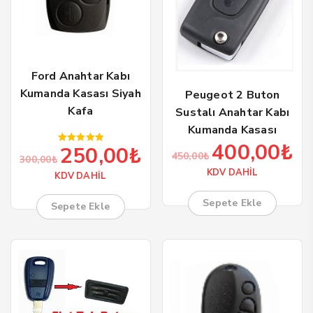
Ford Anahtar Kabı
Kumanda Kasası Siyah
Peugeot 2 Buton
Kafa
Sustalı Anahtar Kabı
Kumanda Kasası
400,00
₺
250,00
₺
Orijinal
Şu
5 üzerinden
Orijinal
Şu
450,00
₺
300,00
₺
5.00
fiyat:
and
oy aldı
fiyat:
andaki
KDV DAHİL
KDV DAHİL
450,00₺.
fiya
300,00₺.
fiyat:
400
250,00₺.
Sepete Ekle
Sepete Ekle