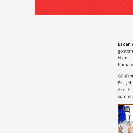
Escan 
gösterm
hizmet 
Kumanda
Günümüz
Eskişeh
Akıllı K
sürdürm