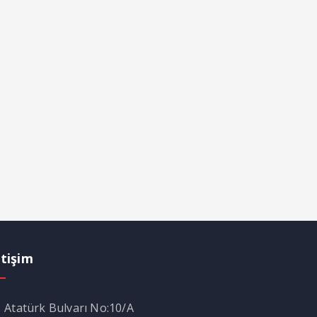
etişim
Atatürk Bulvarı No:10/A