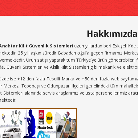
Hakkımızda
Anahtar Kilit Güvenlik Sistemleri
uzun yıllardan beri Eskişehir’de A
ektedir. 25 yılı aşkın süredir Babadan oğul’a geçen firmamız Merk
vermektedir. Ürün satışı yaparak tüm Türkiye’ye ürün gönderebilen f
, Güvenli Sistemleri ve Akıllı Kilit Sistemleri gibi mekanik ve elektr
de ise +12 den fazla Tescilli Marka ve +50 den fazla web sayfamız
ir Merkez, Tepebaşı ve Odunpazarı ilçeleri genelindeki tüm mahallelerd
ilit Sistemleri alanında servis araçlarımız ve usta personellerimiz aracı
ektedir.