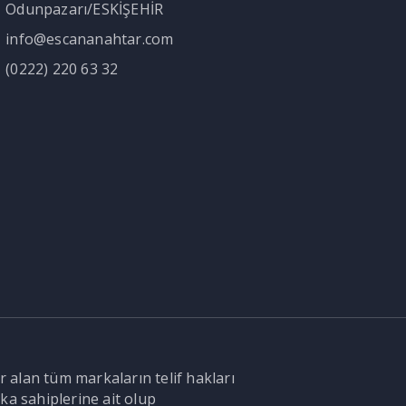
Odunpazarı/ESKİŞEHİR
info@escananahtar.com
(0222) 220 63 32
r alan tüm markaların telif hakları
ka sahiplerine ait olup