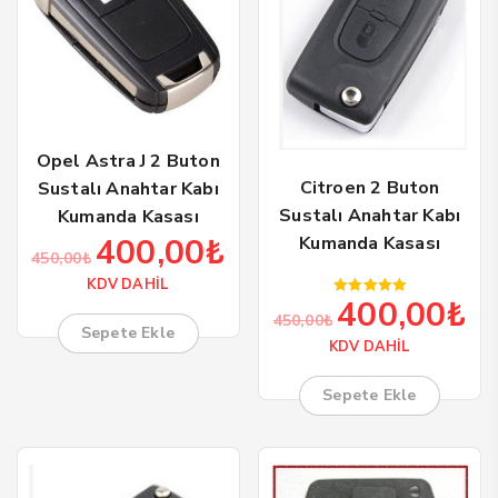
Opel Astra J 2 Buton
Citroen 2 Buton
Sustalı Anahtar Kabı
Sustalı Anahtar Kabı
Kumanda Kasası
400,00
₺
Kumanda Kasası
Orijinal
Şu
450,00
₺
fiyat:
andaki
KDV DAHİL
450,00₺.
fiyat:
400,00
₺
5 üzerinden
Orijinal
Şu
450,00
₺
5.00
400,00₺.
Sepete Ekle
oy aldı
fiyat:
and
KDV DAHİL
450,00₺.
fiya
400
Sepete Ekle