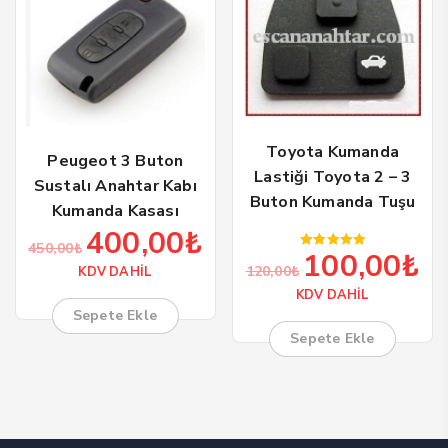
Toyota Kumanda
Peugeot 3 Buton
Lastiği Toyota 2 – 3
Sustalı Anahtar Kabı
Buton Kumanda Tuşu
Kumanda Kasası
400,00
₺
Orijinal
Şu
450,00
₺
100,00
₺
5 üzerinden
Orijinal
Şu
fiyat:
andaki
120,00
₺
5.00
KDV DAHİL
oy aldı
fiyat:
and
450,00₺.
fiyat:
KDV DAHİL
120,00₺.
fiya
400,00₺.
Sepete Ekle
100
Sepete Ekle