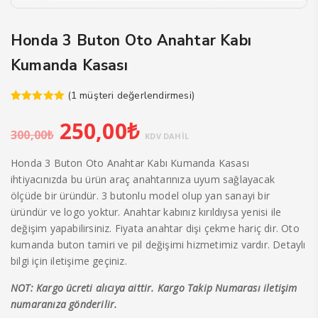
Honda 3 Buton Oto Anahtar Kabı
Kumanda Kasası
(
1
müşteri değerlendirmesi)
1
müşteri
Orijinal
Şu
puanına
250,00
₺
dayanarak 5
300,00
₺
fiyat:
andaki
KDV DAHİL
üzerinden
5.00
puan
300,00₺.
fiyat:
aldı
Honda 3 Buton Oto Anahtar Kabı Kumanda Kasası
250,00₺.
ihtiyacınızda bu ürün araç anahtarınıza uyum sağlayacak
ölçüde bir üründür. 3 butonlu model olup yan sanayi bir
üründür ve logo yoktur. Anahtar kabınız kırıldıysa yenisi ile
değişim yapabilirsiniz. Fiyata anahtar dişi çekme hariç dir. Oto
kumanda buton tamiri ve pil değişimi hizmetimiz vardır. Detaylı
bilgi için iletişime geçiniz.
NOT: Kargo ücreti alıcıya aittir. Kargo Takip Numarası iletişim
numaranıza gönderilir.