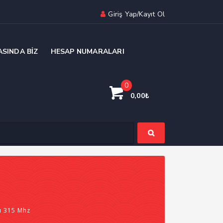
Giriş Yap/Kayıt Ol
ASINDA BIZ
HESAP NUMARALARI
0
0,00
₺
ı 315 Mhz