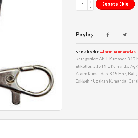
Sepete Ekle
Paylaş
Stok kodu:
Alarm Kumandası
Kategoriler:
Akıllı Kumanda 315
Etiketler:
,
315 Mhz Kumanda
Aç 
,
Alarm Kumandası 315 Mhz
Bahç
,
Eskişehir Uzaktan Kumanda
Gara