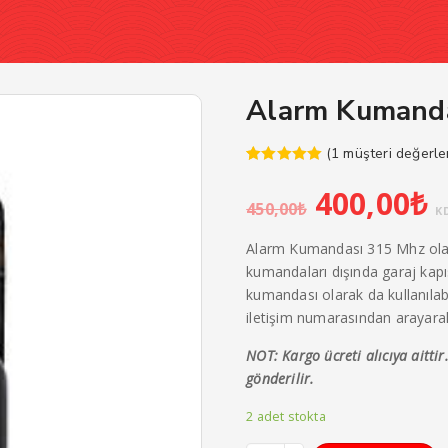
Alarm Kumand
(
1
müşteri değerle
1
müşteri
Orijinal
Ş
puanına
400,00
₺
dayanarak 5
450,00
₺
fiyat:
a
K
üzerinden
5.00
puan
450,00₺.
f
aldı
Alarm Kumandası 315 Mhz olar
4
kumandaları dışında garaj kap
kumandası olarak da kullanılabi
iletişim numarasından arayarak 
NOT: Kargo ücreti alıcıya aitt
gönderilir.
2 adet stokta