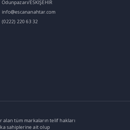
Odunpazarı/ESKİŞEHİR
info@escananahtar.com
(0222) 220 63 32
r alan tüm markaların telif hakları
ka sahiplerine ait olup