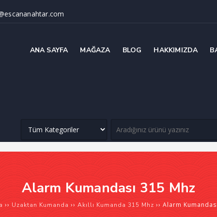
@escananahtar.com
ANA SAYFA
MAĞAZA
BLOG
HAKKIMIZDA
B
Alarm Kumandası 315 Mhz
››
››
›› Alarm Kumandas
a
Uzaktan Kumanda
Akıllı Kumanda 315 Mhz