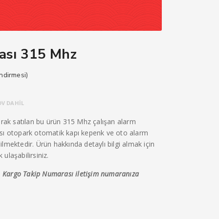
ası 315 Mhz
ndirmesi)
u
ndaki
DV DAHİL
iyat:
ak satılan bu ürün 315 Mhz çalışan alarm
00,00₺.
ısı otopark otomatik kapı kepenk ve oto alarm
lmektedir. Ürün hakkında detaylı bilgi almak için
ulaşabilirsiniz.
ir. Kargo Takip Numarası iletişim numaranıza