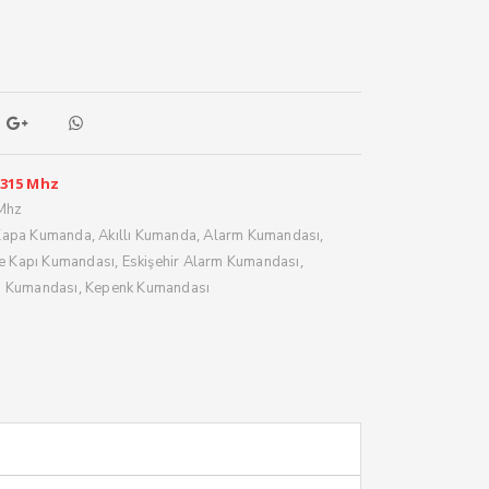
 315 Mhz
 Mhz
,
,
,
Kapa Kumanda
Akıllı Kumanda
Alarm Kumandası
,
,
e Kapı Kumandası
Eskişehir Alarm Kumandası
,
j Kumandası
Kepenk Kumandası