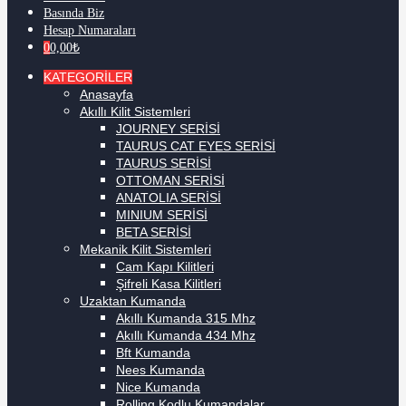
Basında Biz
Hesap Numaraları
0
0,00
₺
KATEGORİLER
Anasayfa
Akıllı Kilit Sistemleri
JOURNEY SERİSİ
TAURUS CAT EYES SERİSİ
TAURUS SERİSİ
OTTOMAN SERİSİ
ANATOLIA SERİSİ
MINIUM SERİSİ
BETA SERİSİ
Mekanik Kilit Sistemleri
Cam Kapı Kilitleri
Şifreli Kasa Kilitleri
Uzaktan Kumanda
Akıllı Kumanda 315 Mhz
Akıllı Kumanda 434 Mhz
Bft Kumanda
Nees Kumanda
Nice Kumanda
Rolling Kodlu Kumandalar