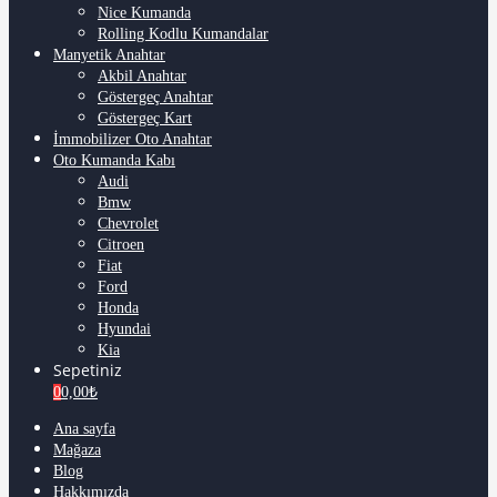
Nice Kumanda
Rolling Kodlu Kumandalar
Manyetik Anahtar
Akbil Anahtar
Göstergeç Anahtar
Göstergeç Kart
İmmobilizer Oto Anahtar
Oto Kumanda Kabı
Audi
Bmw
Chevrolet
Citroen
Fiat
Ford
Honda
Hyundai
Kia
Sepetiniz
0
0,00
₺
Ana sayfa
Mağaza
Blog
Hakkımızda