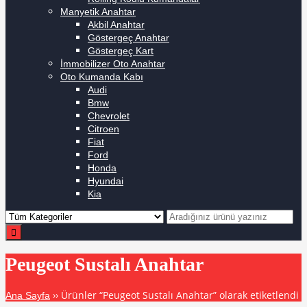
Manyetik Anahtar
Akbil Anahtar
Göstergeç Anahtar
Göstergeç Kart
İmmobilizer Oto Anahtar
Oto Kumanda Kabı
Audi
Bmw
Chevrolet
Citroen
Fiat
Ford
Honda
Hyundai
Kia
Peugeot Sustalı Anahtar
›› Ürünler “Peugeot Sustalı Anahtar” olarak etiketlendi
Ana Sayfa