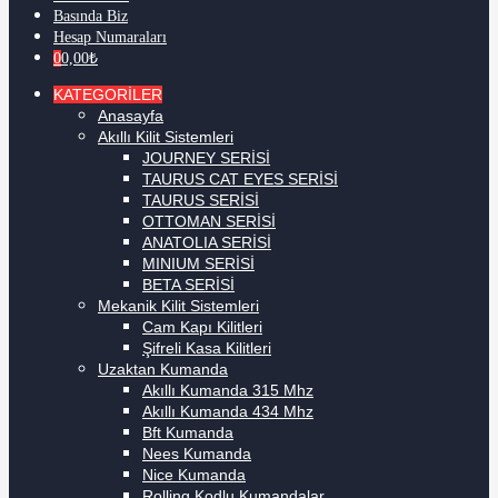
Basında Biz
Hesap Numaraları
0
0,00
₺
KATEGORİLER
Anasayfa
Akıllı Kilit Sistemleri
JOURNEY SERİSİ
TAURUS CAT EYES SERİSİ
TAURUS SERİSİ
OTTOMAN SERİSİ
ANATOLIA SERİSİ
MINIUM SERİSİ
BETA SERİSİ
Mekanik Kilit Sistemleri
Cam Kapı Kilitleri
Şifreli Kasa Kilitleri
Uzaktan Kumanda
Akıllı Kumanda 315 Mhz
Akıllı Kumanda 434 Mhz
Bft Kumanda
Nees Kumanda
Nice Kumanda
Rolling Kodlu Kumandalar