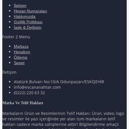
İletişim
Hesap Numaraları
Hakkımızda
Gizlilik Politikası
İade & Değişim
Footer 2 Menu
Mağaza
Hesabım
Ödeme
Sepet
İletişim
Atatürk Bulvarı No:10/A Odunpazarı/ESKİŞEHİR
info@escananahtar.com
(0222) 220 63 32
Marka Ve Telif Hakları
Markaların Ürün ve Resimlerinin Telif Hakları: Ürün, video, logo
ve resimler ile yazı içeriğinde yer alan tüm markaların telif
hakları sadece marka sahiplerine aittir! Bilgilendirme amaçlı