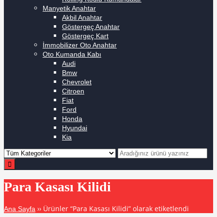
Manyetik Anahtar
Akbil Anahtar
Göstergeç Anahtar
Göstergeç Kart
İmmobilizer Oto Anahtar
Oto Kumanda Kabı
Audi
Bmw
Chevrolet
Citroen
Fiat
Ford
Honda
Hyundai
Kia
Para Kasası Kilidi
›› Ürünler “Para Kasası Kilidi” olarak etiketlendi
Ana Sayfa