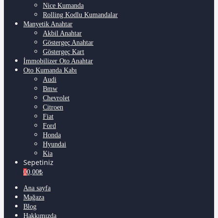
Nice Kumanda
Rolling Kodlu Kumandalar
Manyetik Anahtar
Akbil Anahtar
Göstergeç Anahtar
Göstergeç Kart
İmmobilizer Oto Anahtar
Oto Kumanda Kabı
Audi
Bmw
Chevrolet
Citroen
Fiat
Ford
Honda
Hyundai
Kia
Sepetiniz
0
0,00
₺
Ana sayfa
Mağaza
Blog
Hakkımızda