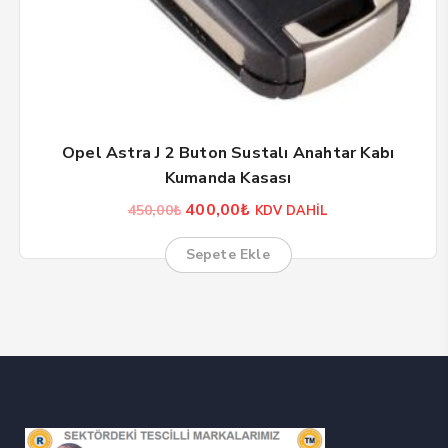
Opel Astra J 2 Buton Sustalı Anahtar Kabı
Kumanda Kasası
Orijinal
Şu
400,00
₺
450,00
₺
KDV DAHİL
fiyat:
andaki
450,00₺.
fiyat:
Sepete Ekle
400,00₺.