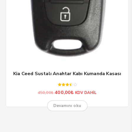
Kia Ceed Sustalı Anahtar Kabı Kumanda Kasası
5
Orijinal
Şu
400,00
₺
450,00
₺
KDV DAHİL
üzerinden
3.50
fiyat:
andaki
oy aldı
450,00₺.
fiyat:
Devamını oku
400,00₺.