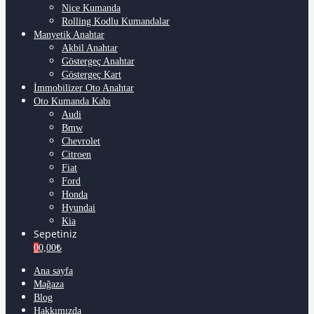
Nice Kumanda
Rolling Kodlu Kumandalar
Manyetik Anahtar
Akbil Anahtar
Göstergeç Anahtar
Göstergeç Kart
İmmobilizer Oto Anahtar
Oto Kumanda Kabı
Audi
Bmw
Chevrolet
Citroen
Fiat
Ford
Honda
Hyundai
Kia
Sepetiniz
0
0,00
₺
Ana sayfa
Mağaza
Blog
Hakkımızda