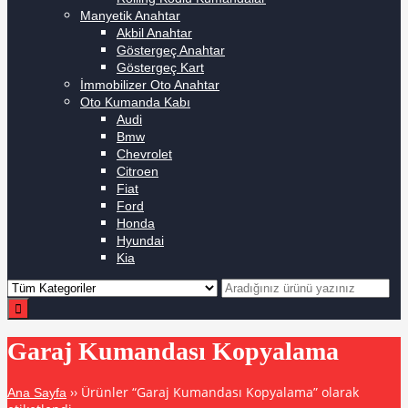
Manyetik Anahtar
Akbil Anahtar
Göstergeç Anahtar
Göstergeç Kart
İmmobilizer Oto Anahtar
Oto Kumanda Kabı
Audi
Bmw
Chevrolet
Citroen
Fiat
Ford
Honda
Hyundai
Kia
Garaj Kumandası Kopyalama
›› Ürünler “Garaj Kumandası Kopyalama” olarak
Ana Sayfa