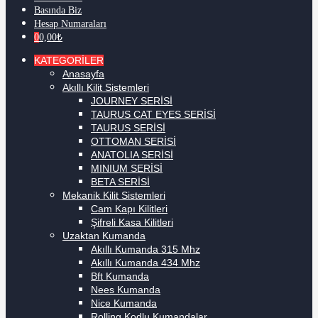
Basında Biz
Hesap Numaraları
0
0,00
₺
KATEGORİLER
Anasayfa
Akıllı Kilit Sistemleri
JOURNEY SERİSİ
TAURUS CAT EYES SERİSİ
TAURUS SERİSİ
OTTOMAN SERİSİ
ANATOLIA SERİSİ
MINIUM SERİSİ
BETA SERİSİ
Mekanik Kilit Sistemleri
Cam Kapı Kilitleri
Şifreli Kasa Kilitleri
Uzaktan Kumanda
Akıllı Kumanda 315 Mhz
Akıllı Kumanda 434 Mhz
Bft Kumanda
Nees Kumanda
Nice Kumanda
Rolling Kodlu Kumandalar