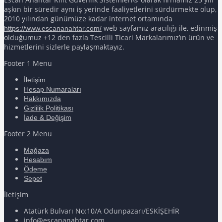
aşkın bir süredir aynı iş yerinde faaliyetlerini sürdürmekte olup,
2010 yılından günümüze kadar internet ortamında
web sayfamız aracılığı ile, edinmiş
https://www.escananahtar.com/
olduğumuz +12 den fazla Tescilli Ticari Markalarımız’ın ürün ve
hizmetlerini sizlerle paylaşmaktayız.
Footer 1 Menu
İletişim
Hesap Numaraları
Hakkımızda
Gizlilik Politikası
İade & Değişim
Footer 2 Menu
Mağaza
Hesabım
Ödeme
Sepet
İletişim
Atatürk Bulvarı No:10/A Odunpazarı/ESKİŞEHİR
info@escananahtar.com