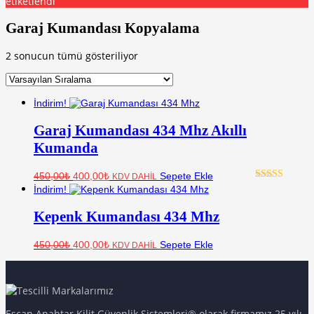
etiketlendi
Garaj Kumandası Kopyalama
2 sonucun tümü gösteriliyor
İndirim!
Garaj Kumandası 434 Mhz Akıllı
Kumanda
Orijinal
Şu
450,00
₺
400,00
₺
Sepete Ekle
KDV DAHİL
fiyat:
andaki
5 üzerinden
İndirim!
fiyat:
450,00₺.
5.00
oy aldı
400,00₺.
Kepenk Kumandası 434 Mhz
Orijinal
Şu
450,00
₺
400,00
₺
Sepete Ekle
KDV DAHİL
fiyat:
andaki
fiyat:
450,00₺.
400,00₺.
Escan Anahtar Kilit Güvenlik Sistemleri® olarak firmamız 25 yılı