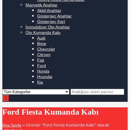
Manyetik Anahtar
Akbil Anahtar
Göstergeç Anahtar
Göstergeç Kart
İmmobilizer Oto Anahtar
Oto Kumanda Kabı
Audi
Bmw
Chevrolet
Citroen
Fiat
Ford
Honda
Hyundai
Kia
Ford Fiesta Kumanda Kabı
›› Ürünler “Ford Fiesta Kumanda Kabı” olarak
Ana Sayfa