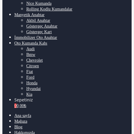
Nice Kumanda
Rolling Kodlu Kumandalar
Manyetik Anahtar
Akbil Anahtar
Göstergeç Anahtar
Göstergeç Kart
İmmobilizer Oto Anahtar
Oto Kumanda Kabı
Audi
Bmw
Chevrolet
Citroen
Fiat
Ford
Honda
Hyundai
Kia
Sepetiniz
0
0,00
₺
Ana sayfa
Mağaza
Blog
Hakkımızda