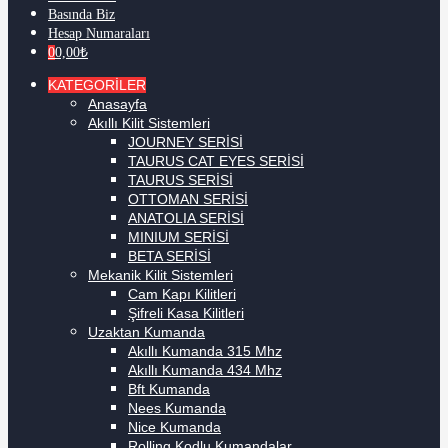
Basında Biz
Hesap Numaraları
0
0,00
₺
KATEGORİLER
Anasayfa
Akıllı Kilit Sistemleri
JOURNEY SERİSİ
TAURUS CAT EYES SERİSİ
TAURUS SERİSİ
OTTOMAN SERİSİ
ANATOLIA SERİSİ
MINIUM SERİSİ
BETA SERİSİ
Mekanik Kilit Sistemleri
Cam Kapı Kilitleri
Şifreli Kasa Kilitleri
Uzaktan Kumanda
Akıllı Kumanda 315 Mhz
Akıllı Kumanda 434 Mhz
Bft Kumanda
Nees Kumanda
Nice Kumanda
Rolling Kodlu Kumandalar