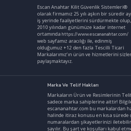
Escan Anahtar Kilit Güvenlik Sistemleri®
olarak firmamız 25 yılı aşkın bir süredir ay
iş yerinde faaliyetlerini sürdürmekte olup
2010 yılından günümüze kadar internet
ortamında
https://www.escananahtar.com/
web sayfamız aracılığı ile, edinmiş
olduğumuz +12 den fazla Tescilli Ticari
Markalarımız’ın ürün ve hizmetlerini sizle
paylaşmaktayız.
Marka Ve Telif Hakları
Markaların Ürün ve Resimlerinin Telif 
sadece marka sahiplerine aittir! Bilg
escananahtar.com bu markalardan hak s
halinde itiraz konusu en kısa sürede ç
numaralardan şikayetlerinizi iletebi
sayılır. Bu şart ve koşulları kabul et