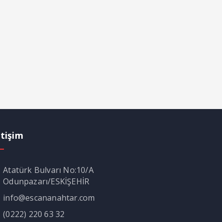
etişim
Atatürk Bulvarı No:10/A
Odunpazarı/ESKİŞEHİR
info@escananahtar.com
(0222) 220 63 32