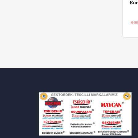
Kum
300