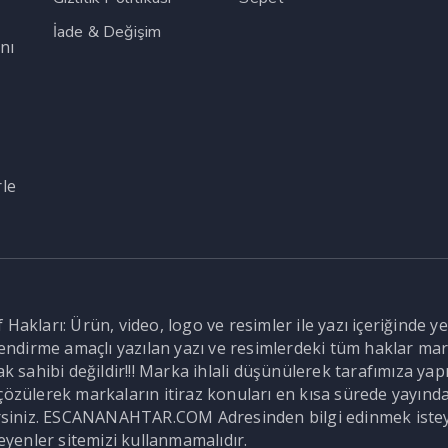
İade & Değişim
nı
,
rle
Hakları: Ürün, video, logo ve resimler ile yazı içeriğinde ye
ilendirme amaçlı yazılan yazı ve resimlerdeki tüm haklar mar
ahibi değildir!!! Marka ihlali düşünülerek tarafımıza yapıla
özülerek markaların itiraz konuları en kısa sürede yayından k
lirsiniz. ESCANANAHTAR.COM Adresinden bilgi edinmek istey
meyenler sitemizi kullanmamalıdır.