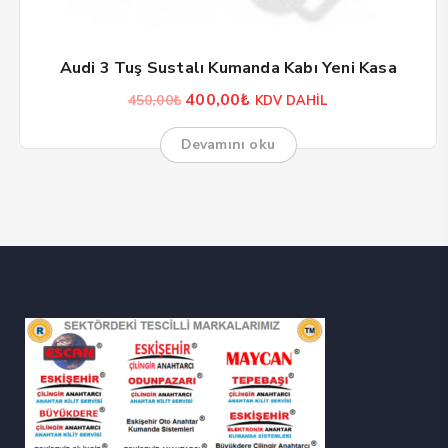
Audi 3 Tuş Sustalı Kumanda Kabı Yeni Kasa
Orijinal
Şu
400,00
₺
450,00
₺
KDV DAHİL
fiyat:
andaki
450,00₺.
fiyat:
Devamını oku
400,00₺.