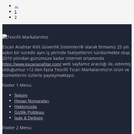
fiyat:
andaki
5 üzerinden
fiyat:
120,00₺.
5.00
oy aldı
←
100,00₺.
1
2
Escan Anahtar Kilit Güvenlik Sistemleri® olarak firmamız 25 yılı
aşkın bir süredir aynı iş yerinde faaliyetlerini sürdürmekte olup,
2010 yılından günümüze kadar internet ortamında
web sayfamız aracılığı ile, edinmiş
https://www.escananahtar.com/
olduğumuz +12 den fazla Tescilli Ticari Markalarımız’ın ürün ve
hizmetlerini sizlerle paylaşmaktayız.
Footer 1 Menu
İletişim
Hesap Numaraları
Hakkımızda
Gizlilik Politikası
İade & Değişim
Footer 2 Menu