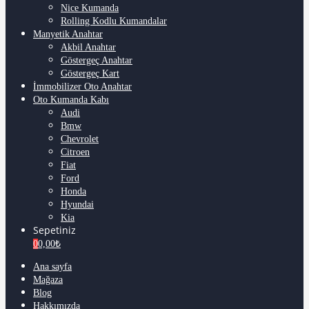
Nice Kumanda
Rolling Kodlu Kumandalar
Manyetik Anahtar
Akbil Anahtar
Göstergeç Anahtar
Göstergeç Kart
İmmobilizer Oto Anahtar
Oto Kumanda Kabı
Audi
Bmw
Chevrolet
Citroen
Fiat
Ford
Honda
Hyundai
Kia
Sepetiniz
0
0,00
₺
Ana sayfa
Mağaza
Blog
Hakkımızda