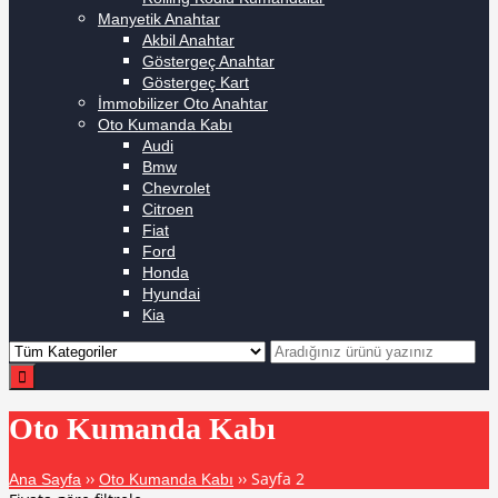
Manyetik Anahtar
Akbil Anahtar
Göstergeç Anahtar
Göstergeç Kart
İmmobilizer Oto Anahtar
Oto Kumanda Kabı
Audi
Bmw
Chevrolet
Citroen
Fiat
Ford
Honda
Hyundai
Kia
Oto Kumanda Kabı
››
›› Sayfa 2
Ana Sayfa
Oto Kumanda Kabı