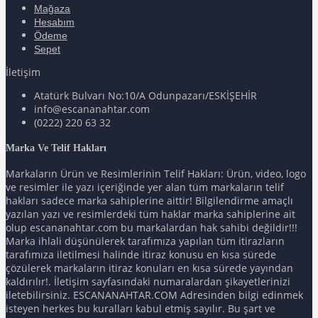
Mağaza
Hesabım
Ödeme
Sepet
İletişim
Atatürk Bulvarı No:10/A Odunpazarı/ESKİŞEHİR
info@escananahtar.com
(0222) 220 63 32
Marka Ve Telif Hakları
Markaların Ürün ve Resimlerinin Telif Hakları: Ürün, video, logo
ve resimler ile yazı içeriğinde yer alan tüm markaların telif
hakları sadece marka sahiplerine aittir! Bilgilendirme amaçlı
yazılan yazı ve resimlerdeki tüm haklar marka sahiplerine ait
olup escananahtar.com bu markalardan hak sahibi değildir!!!
Marka ihlali düşünülerek tarafımıza yapılan tüm itirazların
tarafımıza iletilmesi halinde itiraz konusu en kısa sürede
çözülerek markaların itiraz konuları en kısa sürede yayından
kaldırılır!. İletişim sayfasındaki numaralardan şikayetlerinizi
iletebilirsiniz. ESCANANAHTAR.COM Adresinden bilgi edinmek
isteyen herkes bu kuralları kabul etmiş sayılır. Bu şart ve