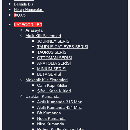
Basında Biz
Hesap Numaraları
0
0,00
₺
KATEGORİLER
Anasayfa
Akıllı Kilit Sistemleri
JOURNEY SERİSİ
TAURUS CAT EYES SERİSİ
TAURUS SERİSİ
OTTOMAN SERİSİ
ANATOLIA SERİSİ
MINIUM SERİSİ
BETA SERİSİ
Mekanik Kilit Sistemleri
Cam Kapı Kilitleri
Şifreli Kasa Kilitleri
Uzaktan Kumanda
Akıllı Kumanda 315 Mhz
Akıllı Kumanda 434 Mhz
Bft Kumanda
Nees Kumanda
Nice Kumanda
Rolling Kodlu Kumandalar