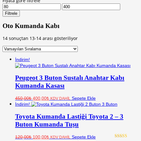
Fiyata göre filtrele
En
En
düşük
yüksek
Filtrele
fiyat
fiyat
Oto Kumanda Kabı
14 sonuçtan 13-14 arası gösteriliyor
İndirim!
Peugeot 3 Buton Sustalı Anahtar Kabı
Kumanda Kasası
Orijinal
Şu
450,00
₺
400,00
₺
Sepete Ekle
KDV DAHİL
fiyat:
andaki
İndirim!
fiyat:
450,00₺.
400,00₺.
Toyota Kumanda Lastiği Toyota 2 – 3
Buton Kumanda Tuşu
Orijinal
Şu
120,00
₺
100,00
₺
Sepete Ekle
KDV DAHİL