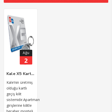
Ağu
2
Kale X5 Kartlı Geçiş Otomat Kilit Sistemi
Kale‘nin üretmiş
olduğu kartlı
geçiş kilit
sistemidir.Apartman
girişlerine kilitle
beraber monteli