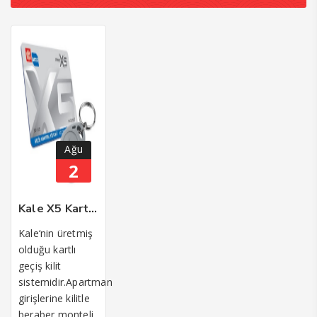
Ağu
2
Kale X5 Kartlı Geçiş Otomat Kilit Sistemi
Kale‘nin üretmiş
olduğu kartlı
geçiş kilit
sistemidir.Apartman
girişlerine kilitle
beraber monteli