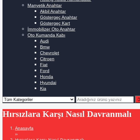
Manyetik Anahtar
Akbil Anahtar
Göstergeç Anahtar
Göstergeç Kart
İmmobilizer Oto Anahtar
Oto Kumanda Kabı
Audi
Bmw
Chevrolet
Citroen
Fiat
Ford
Honda
Hyundai
Kia
Hırsızlara Karşı Nasıl Davranmalı
Anasayfa
››
Hırsızlara Karşı Nasıl Davranmalı