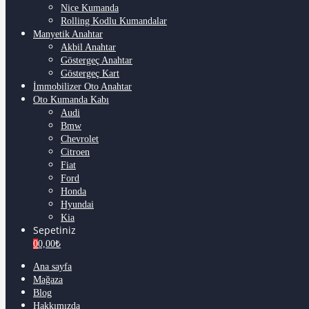
Nice Kumanda
Rolling Kodlu Kumandalar
Manyetik Anahtar
Akbil Anahtar
Göstergeç Anahtar
Göstergeç Kart
İmmobilizer Oto Anahtar
Oto Kumanda Kabı
Audi
Bmw
Chevrolet
Citroen
Fiat
Ford
Honda
Hyundai
Kia
Sepetiniz
0
0,00
₺
Ana sayfa
Mağaza
Blog
Hakkımızda