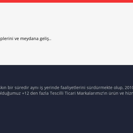
plerini ve meydana geliş..
aşkın bir süredir aynı iş yerinde faaliyetlerini sürdürmekte olup, 
olduğumuz +12 den fazla Tescilli Ticari Markalarımız’ın ürün ve hizm