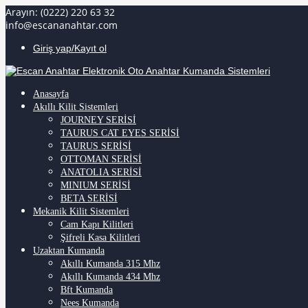
Arayın: (0222) 220 63 32
info@escananahtar.com
Giriş yap/Kayıt ol
Anasayfa
Akıllı Kilit Sistemleri
JOURNEY SERİSİ
TAURUS CAT EYES SERİSİ
TAURUS SERİSİ
OTTOMAN SERİSİ
ANATOLIA SERİSİ
MINIUM SERİSİ
BETA SERİSİ
Mekanik Kilit Sistemleri
Cam Kapı Kilitleri
Şifreli Kasa Kilitleri
Uzaktan Kumanda
Akıllı Kumanda 315 Mhz
Akıllı Kumanda 434 Mhz
Bft Kumanda
Nees Kumanda