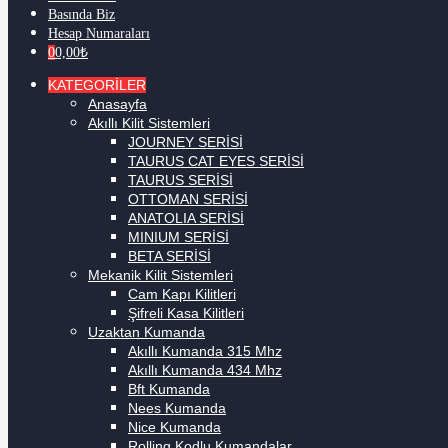
Basında Biz
Hesap Numaraları
0
0,00
₺
KATEGORİLER
Anasayfa
Akıllı Kilit Sistemleri
JOURNEY SERİSİ
TAURUS CAT EYES SERİSİ
TAURUS SERİSİ
OTTOMAN SERİSİ
ANATOLIA SERİSİ
MINIUM SERİSİ
BETA SERİSİ
Mekanik Kilit Sistemleri
Cam Kapı Kilitleri
Şifreli Kasa Kilitleri
Uzaktan Kumanda
Akıllı Kumanda 315 Mhz
Akıllı Kumanda 434 Mhz
Bft Kumanda
Nees Kumanda
Nice Kumanda
Rolling Kodlu Kumandalar