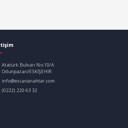
etişim
Atatürk Bulvarı No:10/A
Odunpazarı/ESKİŞEHİR
info@escananahtar.com
(0222) 220 63 32