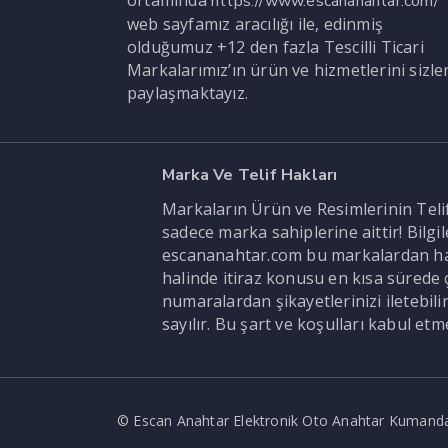
https://www.escananahtar.com/
web sayfamız aracılığı ile, edinmiş
olduğumuz +12 den fazla Tescilli Ticari
Markalarımız’ın ürün ve hizmetlerini sizle
paylaşmaktayız.
Marka Ve Telif Hakları
Markaların Ürün ve Resimlerinin Telif 
sadece marka sahiplerine aittir! Bilg
escananahtar.com bu markalardan hak s
halinde itiraz konusu en kısa sürede ç
numaralardan şikayetlerinizi iletebi
sayılır. Bu şart ve koşulları kabul et
© Escan Anahtar Elektronik Oto Anahtar Kumanda