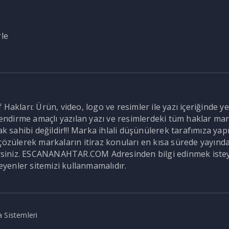
rle
Hakları: Ürün, video, logo ve resimler ile yazı içeriğinde ye
ilendirme amaçlı yazılan yazı ve resimlerdeki tüm haklar mar
ahibi değildir!!! Marka ihlali düşünülerek tarafımıza yapıla
özülerek markaların itiraz konuları en kısa sürede yayından k
lirsiniz. ESCANANAHTAR.COM Adresinden bilgi edinmek istey
meyenler sitemizi kullanmamalıdır.
 Sistemleri