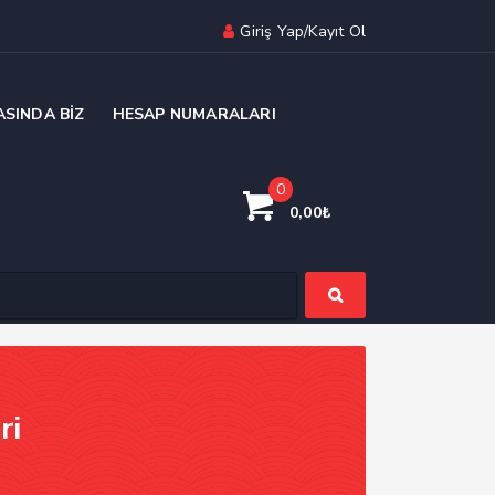
Giriş Yap/Kayıt Ol
ASINDA BIZ
HESAP NUMARALARI
0
0,00
₺
ri