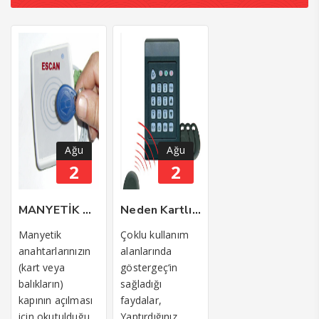
Ağu
Ağu
2
2
MANYETİK OKUYUCU
Neden Kartlı Geçiş Göstergeç Sistemi
Manyetik
Çoklu kullanım
anahtarlarınızın
alanlarında
(kart veya
göstergeç‘in
balıkların)
sağladığı
kapının açılması
faydalar,
için okutulduğu
Yaptırdığınız