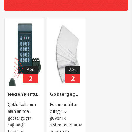
Ağu
Ağu
2
2
Neden Kartlı Geçiş Göstergeç Sistemi
Göstergeç Manyetik Kart
Çoklu kullanım
Escan anahtar
alanlarında
çilingir &
göstergeç‘in
güvenlik
sağladığı
sistemleri olarak
faydalar,
apartman