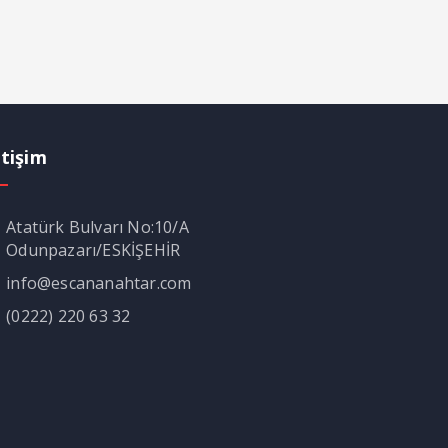
etişim
Atatürk Bulvarı No:10/A
Odunpazarı/ESKİŞEHİR
info@escananahtar.com
(0222) 220 63 32