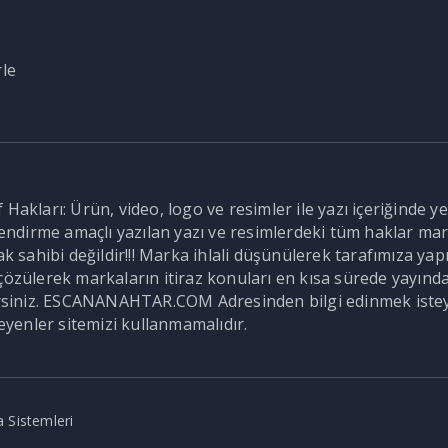
rle
Hakları: Ürün, video, logo ve resimler ile yazı içeriğinde ye
ilendirme amaçlı yazılan yazı ve resimlerdeki tüm haklar mar
ahibi değildir!!! Marka ihlali düşünülerek tarafımıza yapıla
özülerek markaların itiraz konuları en kısa sürede yayından k
lirsiniz. ESCANANAHTAR.COM Adresinden bilgi edinmek istey
meyenler sitemizi kullanmamalıdır.
 Sistemleri