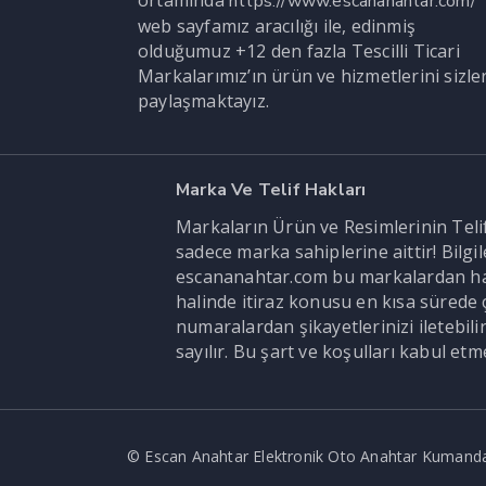
https://www.escananahtar.com/
web sayfamız aracılığı ile, edinmiş
olduğumuz +12 den fazla Tescilli Ticari
Markalarımız’ın ürün ve hizmetlerini sizle
paylaşmaktayız.
Marka Ve Telif Hakları
Markaların Ürün ve Resimlerinin Telif 
sadece marka sahiplerine aittir! Bilg
escananahtar.com bu markalardan hak s
halinde itiraz konusu en kısa sürede ç
numaralardan şikayetlerinizi iletebi
sayılır. Bu şart ve koşulları kabul et
© Escan Anahtar Elektronik Oto Anahtar Kumanda