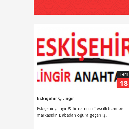
Tem
18
Eskişehir Çilingir
Eskişehir çilingir ® firmamızın Tescilli ticari bir
markasıdır. Babadan oğul’a geçen iş..