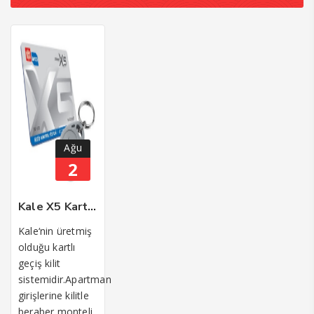
Ağu
2
Kale X5 Kartlı Geçiş Otomat Kilit Sistemi
Kale‘nin üretmiş
olduğu kartlı
geçiş kilit
sistemidir.Apartman
girişlerine kilitle
beraber monteli